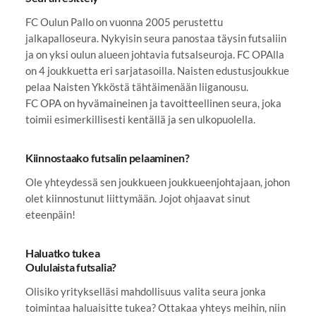
FC Oulun Pallo on vuonna 2005 perustettu
jalkapalloseura. Nykyisin seura panostaa täysin futsaliin
ja on yksi oulun alueen johtavia futsalseuroja. FC OPAlla
on 4 joukkuetta eri sarjatasoilla. Naisten edustusjoukkue
pelaa Naisten Ykköstä tähtäimenään liiganousu.
FC OPA on hyvämaineinen ja tavoitteellinen seura, joka
toimii esimerkillisesti kentällä ja sen ulkopuolella.
Kiinnostaako futsalin pelaaminen?
Ole yhteydessä sen joukkueen joukkueenjohtajaan, johon
olet kiinnostunut liittymään. Jojot ohjaavat sinut
eteenpäin!
Haluatko tukea
Oululaista futsalia?
Olisiko yritykselläsi mahdollisuus valita seura jonka
toimintaa haluaisitte tukea? Ottakaa yhteys meihin, niin