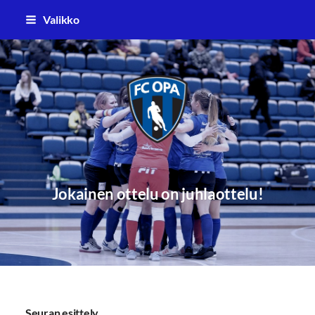
Siirry
Valikko
sivun
sisältöön
FC Oulun Pallo (FC OPA)
Jokainen ottelu on juhlaottelu!
Seuran esittely