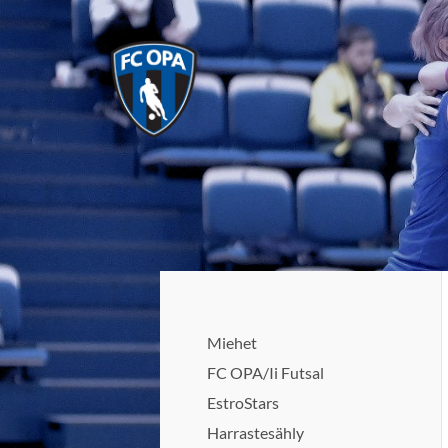
Siirry
sivun
sisältöön
FC Oulun Pallo (FC OPA)
Miehet
FC OPA/Ii Futsal
EstroStars
Harrastesähly