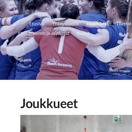
Etusivu
Yhteystiedot
Joukkueet
Tilastot
Hallinto ja asiakirjat
Kuvat
Joukkueet